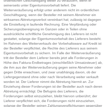
ordentlichen Geschäftsgang weiter zu veräußern, wenn er
seinerseits unter Eigentumsvorbehalt liefert. Die
Weiterveräußerung erfolgt unter anderem nicht im ordentlichen
Geschäftsgang, wenn der Besteller mit seinem Abnehmer ein
wirksames Abtretungsverbot vereinbart hat; zulässig ist dagegen
die Einstellung in laufende Rechnung. Eine Verpfändung oder
Sicherungsübereignung im Ganzen oder in Teilen ohne
ausdrückliche schriftliche Genehmigung des Lieferers ist nicht
gestattet, solange der Eigentumsvorbehalt des Lieferers besteht.
Im Rahmen des Weiterverkaufs der Vorbehaltsware auf Kredit ist
der Besteller verpflichtet, die Rechte des Lieferers aus seinem
Eigentumsvorbehalt zu sichern. Im Falle der Weiterveräußerung
tritt der Besteller dem Lieferer bereits jetzt alle Forderungen in
Höhe des Faktura-Endbetrages (einschließlich Umsatzsteuer) ab,
die ihm aus der Weiterveräußerung gegen seine Abnehmer oder
gegen Dritte erwachsen, und zwar unabhängig davon, ob der
Liefergegenstand ohne oder nach Verarbeitung weiter verkauft
worden ist. Der Lieferer nimmt die Abtretung hiermit an. Zur
Einziehung dieser Forderungen ist der Besteller auch nach deren
Abtretung ermächtigt. Die Befugnis des Lieferers, die
Forderungen selbst einzuziehen, bleibt hiervon unberührt; der
Lieferer verpflichtet sich, die Forderungen nicht einzuziehen,
solange der Besteller seinen Zahlungsverpflichtungen gegenüber