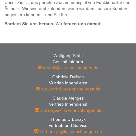
Unser Ziel ist das perfekte Zusammenspiel von Funktionalität und
Ästhetik. Wir sind erst zufrieden, wenn wir damit unsere Kunden
begeistern können – und Sie Ihre.
Fordern Sie uns heraus. Wir freuen uns darauf.
Wolfgang Stahl
Geschäftsführer
w.stahl@ks-einrichtungen.de
Gabriele Dulisch
Vertrieb Innendienst
g.dulisch@ks-einrichtungen.de
Claudia Menges
Vertrieb Innendienst
c.menges@ks-einrichtungen.de
Thomas Urbanzyk
Vertrieb und Service
t.urbanzyk@ks-einrichtungen.de